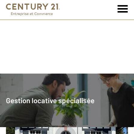
Commerce et Entreprise
Gestion locative spécialisée
Notre agence CENTURY 21 Indarra
Gestion locative spécialisée