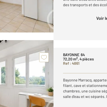
des transports et des école
Voir 
BAYONNE 64
2
72,20 m
, 4 pièces
Ref : 4861
Bayonne Marracq, appartem
filant, cave et stationneme
chambres, une cuisine sép
salle d'eau et wc séparés. I