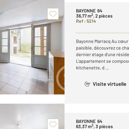
BAYONNE 64
2
36,77 m
, 2 pièces
Ref : 5214
Bayonne Marracq Au cœur 
paisible, découvrez ce ch
dernier étage d'une résid
L'appartement se compose
kitchenette, d ...
Visite virtuelle
360°
BAYONNE 64
2
63,37 m
, 3 pièces