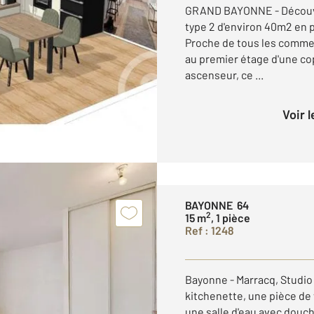
GRAND BAYONNE - Découv
type 2 d'environ 40m2 en 
Proche de tous les commer
au premier étage d'une co
ascenseur, ce ...
Voir 
BAYONNE 64
2
15 m
, 1 pièce
Ref : 1248
Bayonne - Marracq, Studio
kitchenette, une pièce de 
une salle d'eau avec douc