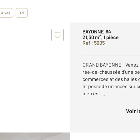
usivité
DPE
BAYONNE 64
2
21,30 m
, 1 pièce
Ref : 5005
GRAND BAYONNE - Venez d
rée-de-chaussée d'une bel
commerces et des halles d
et possède un accès sur co
bien est ...
Voir 